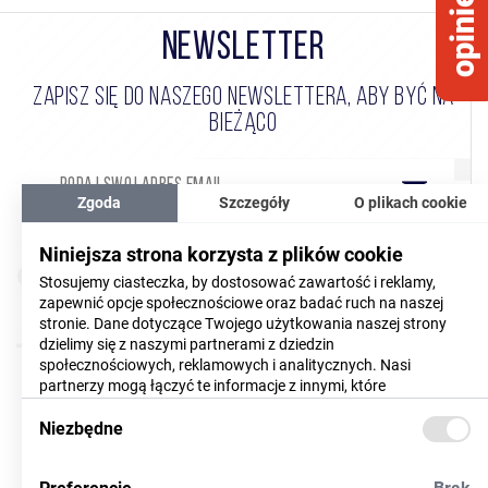
NEWSLETTER
ZAPISZ SIĘ DO NASZEGO NEWSLETTERA, ABY BYĆ NA
BIEŻĄCO
Zgoda
Szczegóły
O plikach cookie
Wyrażam zgodę na przetwarzanie moich danych
Niniejsza strona korzysta z plików cookie
(CZYTAJ WIĘCEJ)
osobowych
Stosujemy ciasteczka, by dostosować zawartość i reklamy,
zapewnić opcje społecznościowe oraz badać ruch na naszej
Akceptuję
regulamin
newslettera
stronie. Dane dotyczące Twojego użytkowania naszej strony
dzielimy się z naszymi partnerami z dziedzin
społecznościowych, reklamowych i analitycznych. Nasi
partnerzy mogą łączyć te informacje z innymi, które
dostarczyłeś im lub które zebrali w trakcie korzystania z ich
usług. Więcej informacji znajdziesz
Niezbędne
tutaj