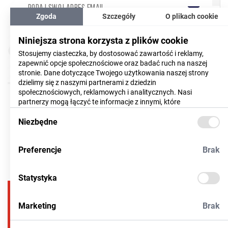
Zgoda
Szczegóły
O plikach cookie
Wyrażam zgodę na przetwarzanie moich danych
Niniejsza strona korzysta z plików cookie
(CZYTAJ WIĘCEJ)
osobowych
Stosujemy ciasteczka, by dostosować zawartość i reklamy,
zapewnić opcje społecznościowe oraz badać ruch na naszej
Akceptuję
regulamin
newslettera
stronie. Dane dotyczące Twojego użytkowania naszej strony
dzielimy się z naszymi partnerami z dziedzin
społecznościowych, reklamowych i analitycznych. Nasi
partnerzy mogą łączyć te informacje z innymi, które
dostarczyłeś im lub które zebrali w trakcie korzystania z ich
usług. Więcej informacji znajdziesz
Niezbędne
tutaj
Preferencje
Brak
Statystyka
17
786 35 49
Marketing
Brak