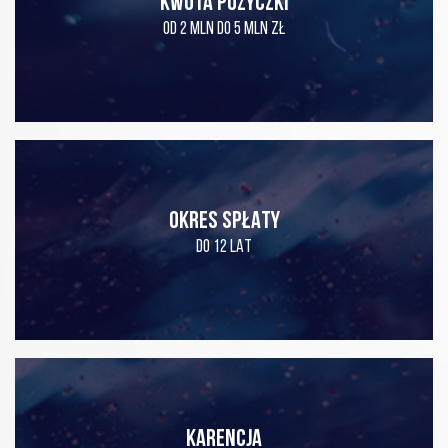
KWOTA POŻYCZKI
OD 2 MLN DO 5 MLN ZŁ
OKRES SPŁATY
DO 12 LAT
KARENCJA