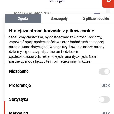
BIEŻĄCO
Zgoda
Szczegóły
O plikach cookie
Wyrażam zgodę na przetwarzanie moich danych
Niniejsza strona korzysta z plików cookie
(CZYTAJ WIĘCEJ)
osobowych
Stosujemy ciasteczka, by dostosować zawartość i reklamy,
zapewnić opcje społecznościowe oraz badać ruch na naszej
Akceptuję
regulamin
newslettera
stronie. Dane dotyczące Twojego użytkowania naszej strony
dzielimy się z naszymi partnerami z dziedzin
społecznościowych, reklamowych i analitycznych. Nasi
partnerzy mogą łączyć te informacje z innymi, które
dostarczyłeś im lub które zebrali w trakcie korzystania z ich
usług. Więcej informacji znajdziesz
Niezbędne
tutaj
Preferencje
Brak
Statystyka
17
786 35 49
Marketing
Brak