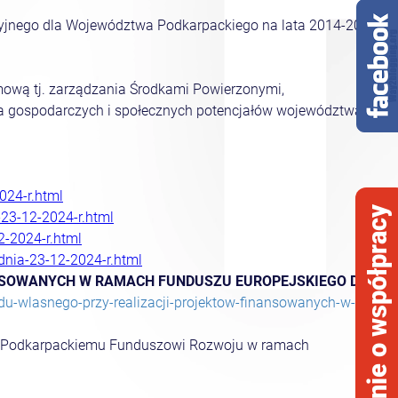
yjnego dla Województwa Podkarpackiego na lata 2014-2020
ową tj. zarządzania Środkami Powierzonymi,
nia gospodarczych i społecznych potencjałów województwa
024-r.html
opinie o współpracy
23-12-2024-r.html
2-2024-r.html
dnia-23-12-2024-r.html
ANSOWANYCH W RAMACH FUNDUSZU EUROPEJSKIEGO DLA
adu-wlasnego-przy-realizacji-projektow-finansowanych-w-
ie Podkarpackiemu Funduszowi Rozwoju w ramach