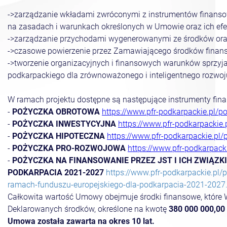
->zarządzanie wkładami zwróconymi z instrumentów finans
na zasadach i warunkach określonych w Umowie oraz ich ef
->zarządzanie przychodami wygenerowanymi ze środków ora
->czasowe powierzenie przez Zamawiającego środków finans
->tworzenie organizacyjnych i finansowych warunków sprzyj
podkarpackiego dla zrównoważonego i inteligentnego rozwoju
W ramach projektu dostępne są następujące instrumenty fina
-
POŻYCZKA OBROTOWA
https://www.pfr-podkarpackie.pl/
-
POŻYCZKA INWESTYCYJNA
https://www.pfr-podkarpackie
-
POŻYCZKA HIPOTECZNA
https://www.pfr-podkarpackie.pl
-
POŻYCZKA PRO-ROZWOJOWA
https://www.pfr-podkarpac
-
POŻYCZKA NA FINANSOWANIE PRZEZ JST I ICH ZWIĄ
PODKARPACIA 2021-2027
https://www.pfr-podkarpackie.pl/
ramach-funduszu-europejskiego-dla-podkarpacia-2021-2027
Całkowita wartość Umowy obejmuje środki finansowe, któr
Deklarowanych środków, określone na kwotę
380 000 000,00 
Umowa została zawarta na okres 10 lat.