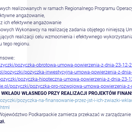
owych realizowanych w ramach Regionalnego Programu Operac
ektywne angażowanie,
z ich efektywne angażowanie
owych Wykonawcy na realizację zadania objętego niniejszą Um
ających realizacji celu wzmocnienia i efektywnego wykorzysta
 tego regionu.
nsowe::
pozyczki/pozyczka-obrotowa-umowa-powierzenia-z-dnia-23-12-2
.pl/pozyczki/pozyczka-inwestycyjna-umowa-powierzenia-z-dnia-
/pozyczki/pozyczka-hipoteczna-umowa-powierzenia-z-dnia-23-1
kie.pl/pozyczki/pozyczka-pro-rozwojowa-umowa-powierzenia-z-
ZKI WKŁADU WŁASNEGO PRZY REALIZACJI PROJEKTÓW FIN
pozyczki/pozyczka-na-finansowanie-przez-jst-i-ich-zwiazki-wkl
.html
e Województwo Podkarpackie zamierza przekazać w zarządzan
zł.