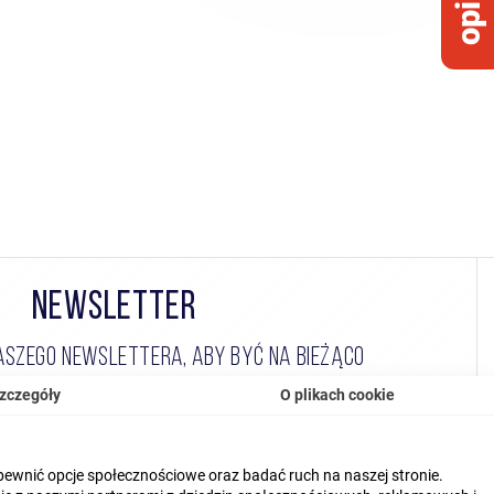
NEWSLETTER
NASZEGO NEWSLETTERA, ABY BYĆ NA BIEŻĄCO
zczegóły
O plikach cookie
pewnić opcje społecznościowe oraz badać ruch na naszej stronie.
(CZYTAJ WIĘCEJ)
przetwarzanie moich danych osobowych