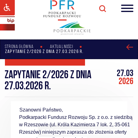
STRONA GŁÓWNA
AKTUALNOŚCI
ZAPYTANIE 2/2026 Z DNIA 27.03.2026 R.
27.03
Zapytanie 2/2026 z dnia
2026
27.03.2026 r.
Szanowni Państwo,
Podkarpacki Fundusz Rozwoju Sp. z o.o. z siedzibą
w Rzeszowie (ul. Króla Kazimierza 7 lok. 2, 35-061
Rzeszów)
niniejszym zaprasza do złożenia oferty