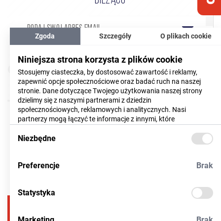
BIEŻĄCO
Zgoda
Szczegóły
O plikach cookie
Wyrażam zgodę na przetwarzanie moich danych
Niniejsza strona korzysta z plików cookie
(CZYTAJ WIĘCEJ)
osobowych
Stosujemy ciasteczka, by dostosować zawartość i reklamy,
zapewnić opcje społecznościowe oraz badać ruch na naszej
Akceptuję
regulamin
newslettera
stronie. Dane dotyczące Twojego użytkowania naszej strony
dzielimy się z naszymi partnerami z dziedzin
społecznościowych, reklamowych i analitycznych. Nasi
partnerzy mogą łączyć te informacje z innymi, które
dostarczyłeś im lub które zebrali w trakcie korzystania z ich
usług. Więcej informacji znajdziesz
Niezbędne
tutaj
Preferencje
Brak
Statystyka
17
786 35 49
Marketing
Brak