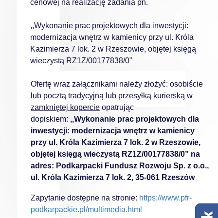
cenowej na realizację zadania
pn.
,,Wykonanie prac projektowych dla inwestycji:
modernizacja wnętrz w kamienicy przy ul. Króla
Kazimierza 7 lok. 2 w Rzeszowie, objętej księgą
wieczystą RZ1Z/00177838/0”
Ofertę wraz załącznikami należy złożyć:
osobiście
lub pocztą tradycyjną lub przesyłką kurierską
w
zamkniętej kopercie
opatrując
dopiskiem:
,,Wykonanie prac projektowych dla
inwestycji: modernizacja wnętrz w kamienicy
przy ul. Króla Kazimierza 7 lok. 2 w Rzeszowie,
objętej księgą wieczystą RZ1Z/00177838/0” na
adres: Podkarpacki Fundusz Rozwoju Sp. z o.o.,
ul. Króla Kazimierza 7 lok. 2, 35-061 Rzeszów
Zapytanie dostępne na stronie:
https://www.pfr-
podkarpackie.pl/multimedia.html