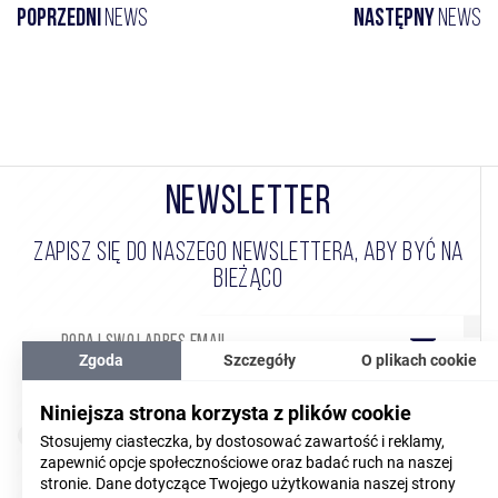
Poprzedni
news
Następny
news
NEWSLETTER
ZAPISZ SIĘ DO NASZEGO NEWSLETTERA, ABY BYĆ NA
BIEŻĄCO
Zgoda
Szczegóły
O plikach cookie
Wyrażam zgodę na przetwarzanie moich danych
Niniejsza strona korzysta z plików cookie
(CZYTAJ WIĘCEJ)
osobowych
Stosujemy ciasteczka, by dostosować zawartość i reklamy,
zapewnić opcje społecznościowe oraz badać ruch na naszej
Akceptuję
regulamin
newslettera
stronie. Dane dotyczące Twojego użytkowania naszej strony