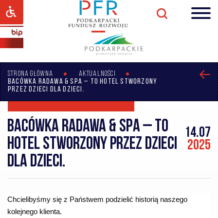
STRONA GŁÓWNA
AKTUALNOŚCI
BACÓWKA RADAWA & SPA – TO HOTEL STWORZONY
PRZEZ DZIECI DLA DZIECI.
Bacówka Radawa & SPA – to
14.07
hotel stworzony przez dzieci
2025
dla dzieci.
Chcielibyśmy się z Państwem podzielić historią naszego
kolejnego klienta.