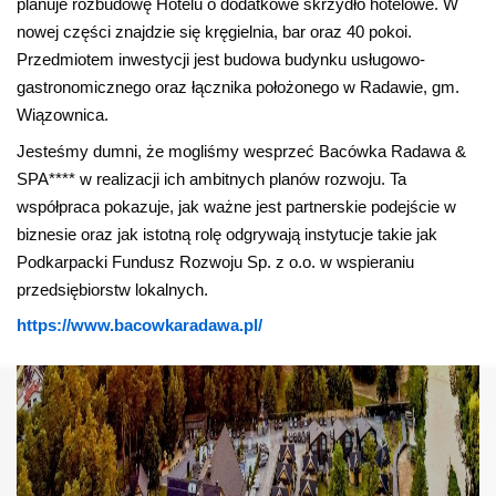
planuje rozbudowę Hotelu o dodatkowe skrzydło hotelowe.
W
nowej części znajdzie się kręgielnia, bar oraz 40 pokoi.
Przedmiotem inwestycji jest budowa budynku usługowo-
gastronomicznego oraz łącznika położonego w Radawie, gm.
Wiązownica.
Jesteśmy dumni, że mogliśmy wesprzeć Bacówka Radawa &
SPA**** w realizacji ich ambitnych planów rozwoju.
Ta
współpraca pokazuje, jak ważne jest partnerskie podejście w
biznesie oraz jak istotną rolę odgrywają instytucje takie jak
Podkarpacki Fundusz Rozwoju Sp. z o.o. w wspieraniu
przedsiębiorstw lokalnych.
https://www.bacowkaradawa.pl/