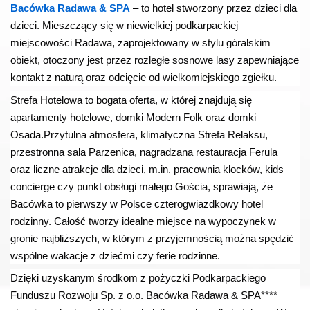
Bacówka Radawa & SPA
– to hotel stworzony przez dzieci dla
dzieci.
Mieszczący się w niewielkiej podkarpackiej
miejscowości Radawa, zaprojektowany w stylu góralskim
obiekt, otoczony jest przez rozległe sosnowe lasy zapewniające
kontakt z naturą oraz odcięcie od wielkomiejskiego zgiełku.
Strefa Hotelowa to bogata oferta, w której znajdują się
apartamenty hotelowe, domki Modern Folk oraz domki
Osada.
Przytulna atmosfera, klimatyczna Strefa Relaksu,
przestronna sala Parzenica, nagradzana restauracja Ferula
oraz liczne atrakcje dla dzieci, m.in. pracownia klocków, kids
concierge czy punkt obsługi małego Gościa, sprawiają, że
Bacówka to pierwszy w Polsce czterogwiazdkowy hotel
rodzinny.
Całość tworzy idealne miejsce na wypoczynek w
gronie najbliższych, w którym z przyjemnością można spędzić
wspólne wakacje z dziećmi czy ferie rodzinne.
Dzięki uzyskanym środkom z pożyczki Podkarpackiego
Funduszu Rozwoju Sp. z o.o. Bacówka Radawa & SPA****