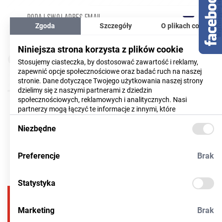
Zgoda
Szczegóły
O plikach cookie
Wyrażam zgodę na przetwarzanie moich danych
Niniejsza strona korzysta z plików cookie
(CZYTAJ WIĘCEJ)
osobowych
Stosujemy ciasteczka, by dostosować zawartość i reklamy,
zapewnić opcje społecznościowe oraz badać ruch na naszej
opinie o współpracy
Akceptuję
regulamin
newslettera
stronie. Dane dotyczące Twojego użytkowania naszej strony
dzielimy się z naszymi partnerami z dziedzin
społecznościowych, reklamowych i analitycznych. Nasi
partnerzy mogą łączyć te informacje z innymi, które
dostarczyłeś im lub które zebrali w trakcie korzystania z ich
usług. Więcej informacji znajdziesz
Niezbędne
tutaj
Preferencje
Brak
Statystyka
17
786 35 49
Marketing
Brak