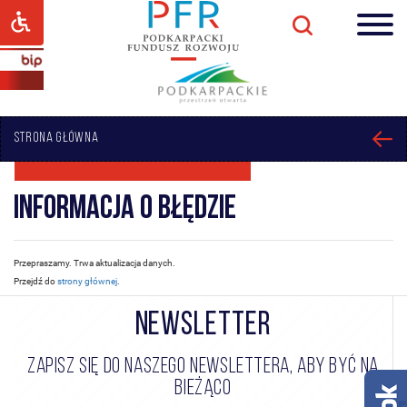
STRONA GŁÓWNA
Informacja o błędzie
Przepraszamy. Trwa aktualizacja danych.
Przejdź do
strony głównej
.
NEWSLETTER
ZAPISZ SIĘ DO NASZEGO NEWSLETTERA, ABY BYĆ NA
BIEŻĄCO